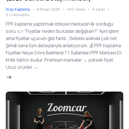
Araç Kaplama
8 Nisan 2026
402
Views
0
Likes
0
Comments
PPF kaplama yaptırmak isteyen herkesin ilk sorduğu
soru: 👉 “Fiyatlar neden bu kadar değişken?” Aynı işlem
ama fiyatlar uçurum gibi farklı… Sebebi aslında çok net.
Şimdi sana tüm detaylarıyla anlatıyorum. 💰 PPF Kaplama
Fiyatları Neye Göre Belirlenir? 1. Kullanılan PPF Markası En
kritik faktör budur. Premium markalar → yüksek fiyat
Ucuz ürünler →…