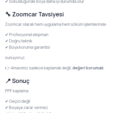
✔ Söküldüğünde boya daha iyi durumda olur
🔧 Zoomcar Tavsiyesi
Zoomcar olarak hem uygulama hem söküm işlemlerinde:
✔ Profesyonel ekipman
✔ Doğru teknik
✔ Boya koruma garantisi
sunuyoruz.
👉 Amacımız sadece kaplamak değil,
değeri korumak
📍 Sonuç
PPF kaplama:
✔ Geçici değil
✔ Boyaya zarar vermez