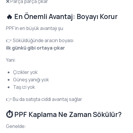
❌ Parça parça çıkar
🔥 En Önemli Avantaj: Boyayı Korur
PPF’in en büyük avantajı şu:
👉 Söküldüğünde aracın boyası
ilk günkü gibi ortaya çıkar
Yani:
Çizikler yok
Güneş yanığı yok
Taş izi yok
👉 Bu da satışta ciddi avantaj sağlar
⏱️ PPF Kaplama Ne Zaman Sökülür?
Genelde: