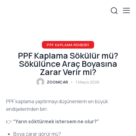
PPF KAPLAMA REHBERI
PPF Kaplama Sökülür mü?
Sökülünce Araç Boyasına
Zarar Verir mi?
ZOOMCAR
1 Mayıs 2026
PPF kaplama yaptırmayı düşünenlerin en büyük
endişelerinden biri:
👉
“Yarın söktürmek istersem ne olur?”
Boya zarar görür mü?