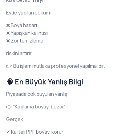
Evde yapılan söküm:
❌ Boya hasarı
❌ Yapışkan kalıntısı
❌ Zor temizleme
riskini artırır.
👉 Bu işlem mutlaka profesyonel yapılmalıdır.
🧠 En Büyük Yanlış Bilgi
Piyasada çok duyulan yanlış:
👉 “Kaplama boyayı bozar”
Gerçek:
✔ Kaliteli PPF boyayı korur