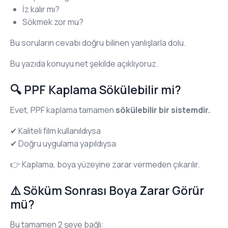
İz kalır mı?
Sökmek zor mu?
Bu soruların cevabı doğru bilinen yanlışlarla dolu.
Bu yazıda konuyu net şekilde açıklıyoruz.
🔍 PPF Kaplama Sökülebilir mi?
Evet, PPF kaplama tamamen
sökülebilir bir sistemdir.
✔ Kaliteli film kullanıldıysa
✔ Doğru uygulama yapıldıysa
👉 Kaplama, boya yüzeyine zarar vermeden çıkarılır.
⚠️ Söküm Sonrası Boya Zarar Görür
mü?
Bu tamamen 2 şeye bağlı: