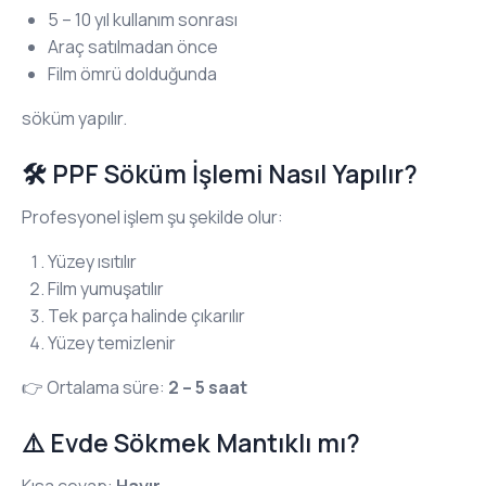
5 – 10 yıl kullanım sonrası
Araç satılmadan önce
Film ömrü dolduğunda
söküm yapılır.
🛠️ PPF Söküm İşlemi Nasıl Yapılır?
Profesyonel işlem şu şekilde olur:
Yüzey ısıtılır
Film yumuşatılır
Tek parça halinde çıkarılır
Yüzey temizlenir
👉 Ortalama süre:
2 – 5 saat
⚠️ Evde Sökmek Mantıklı mı?
Kısa cevap:
Hayır