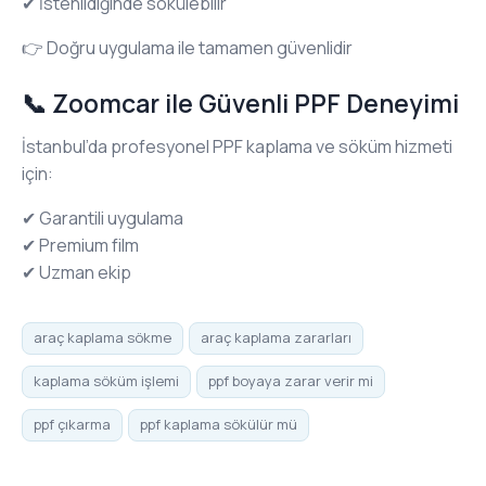
✔ İstenildiğinde sökülebilir
👉 Doğru uygulama ile tamamen güvenlidir
📞 Zoomcar ile Güvenli PPF Deneyimi
İstanbul’da profesyonel PPF kaplama ve söküm hizmeti
için:
✔ Garantili uygulama
✔ Premium film
✔ Uzman ekip
araç kaplama sökme
araç kaplama zararları
kaplama söküm işlemi
ppf boyaya zarar verir mi
ppf çıkarma
ppf kaplama sökülür mü