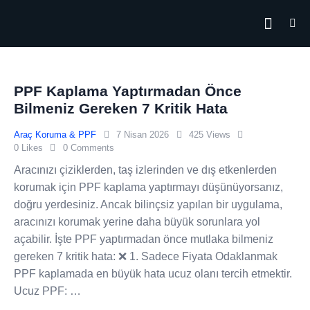
PPF Kaplama Yaptırmadan Önce Bilmeniz
Gereken 7 Kritik Hata
Araç Koruma & PPF
7 Nisan 2026
425
Views
0
Likes
0
Comments
Aracınızı çiziklerden, taş izlerinden ve dış etkenlerden
korumak için PPF kaplama yaptırmayı düşünüyorsanız,
doğru yerdesiniz. Ancak bilinçsiz yapılan bir uygulama,
aracınızı korumak yerine daha büyük sorunlara yol
açabilir. İşte PPF yaptırmadan önce mutlaka bilmeniz
gereken 7 kritik hata: ❌ 1. Sadece Fiyata Odaklanmak
PPF kaplamada en büyük hata ucuz olanı tercih etmektir.
Ucuz PPF: …