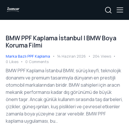
BMW PPF Kaplama İstanbul | BMW Boya
Koruma Filmi
Marka Bazlı PPF Kaplama
14 Haziran 2026
204
Views
0
Likes
0
Comments
BMW PPF Kaplama İstanbul BMW, sürüş keyfi, teknolojik
donanımı ve premium tasarımıyla dünyanın en prestijli
otomobil markalarından biridir. BMW sahipleri için aracın
mekanik performansı kadar dış görünümü de büyük
önem taşır. Ancak günlük kullanım sırasında taş darbeleri,
çizikler, güneş ışınları, kuş pislikleri ve çevresel etkenler
zamanla boya yüzeyine zarar verebilir. BMW PPF
kaplama uygulaması, bu…