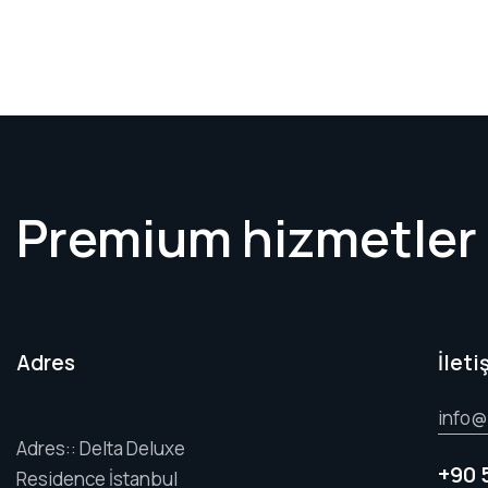
Premium hizmetler
Adres
İleti
info@
Adres:: Delta Deluxe
+90 
Residence İstanbul