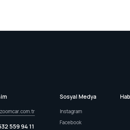
şim
Sosyal Medya
Hab
zoomcar.com.tr
Instagram
Facebook
532 559 94 11