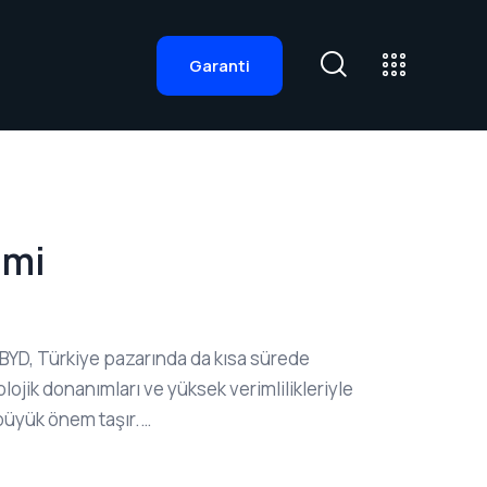
Garanti
lmi
 BYD, Türkiye pazarında da kısa sürede
lojik donanımları ve yüksek verimlilikleriyle
büyük önem taşır.…