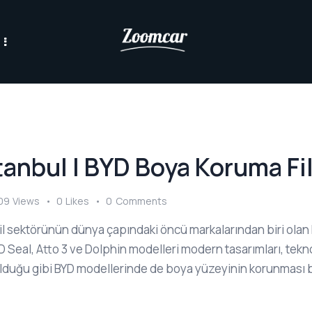
anbul | BYD Boya Koruma Fi
09
Views
0
Likes
0
Comments
il sektörünün dünya çapındaki öncü markalarından biri olan
D Seal, Atto 3 ve Dolphin modelleri modern tasarımları, tekno
 olduğu gibi BYD modellerinde de boya yüzeyinin korunması 