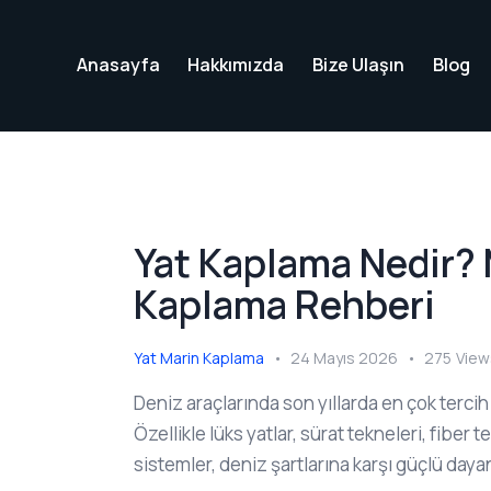
Anasayfa
Hakkımızda
Bize Ulaşın
Blog
Yat Kaplama Nedir?
Kaplama Rehberi
Yat Marin Kaplama
24 Mayıs 2026
275
View
Deniz araçlarında son yıllarda en çok terc
Özellikle lüks yatlar, sürat tekneleri, fi
sistemler, deniz şartlarına karşı güçlü daya