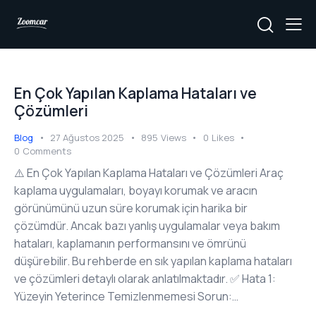
En Çok Yapılan Kaplama Hataları ve
Çözümleri
Blog
27 Ağustos 2025
895
Views
0
Likes
0
Comments
⚠️ En Çok Yapılan Kaplama Hataları ve Çözümleri Araç
kaplama uygulamaları, boyayı korumak ve aracın
görünümünü uzun süre korumak için harika bir
çözümdür. Ancak bazı yanlış uygulamalar veya bakım
hataları, kaplamanın performansını ve ömrünü
düşürebilir. Bu rehberde en sık yapılan kaplama hataları
ve çözümleri detaylı olarak anlatılmaktadır. ✅ Hata 1:
Yüzeyin Yeterince Temizlenmemesi Sorun:…