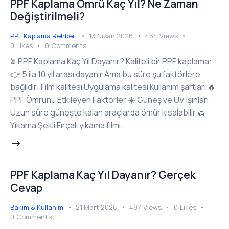
PPF Kaplama Ömrü Kaç Yıl? Ne Zaman
Değiştirilmeli?
PPF Kaplama Rehberi
13 Nisan 2026
434
Views
0
Likes
0
Comments
⏳ PPF Kaplama Kaç Yıl Dayanır? Kaliteli bir PPF kaplama:
👉 5 ila 10 yıl arası dayanır Ama bu süre şu faktörlere
bağlıdır: Film kalitesi Uygulama kalitesi Kullanım şartları 🔥
PPF Ömrünü Etkileyen Faktörler ☀️ Güneş ve UV Işınları
Uzun süre güneşte kalan araçlarda ömür kısalabilir 🧽
Yıkama Şekli Fırçalı yıkama filmi…
PPF Kaplama Kaç Yıl Dayanır? Gerçek
Cevap
Bakım & Kullanım
21 Mart 2026
497
Views
0
Likes
0
Comments