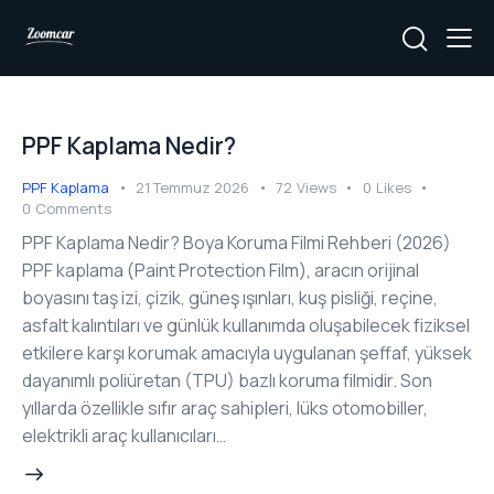
PPF Kaplama Nedir?
PPF Kaplama
21 Temmuz 2026
72
Views
0
Likes
0
Comments
PPF Kaplama Nedir? Boya Koruma Filmi Rehberi (2026)
PPF kaplama (Paint Protection Film), aracın orijinal
boyasını taş izi, çizik, güneş ışınları, kuş pisliği, reçine,
asfalt kalıntıları ve günlük kullanımda oluşabilecek fiziksel
etkilere karşı korumak amacıyla uygulanan şeffaf, yüksek
dayanımlı poliüretan (TPU) bazlı koruma filmidir. Son
yıllarda özellikle sıfır araç sahipleri, lüks otomobiller,
elektrikli araç kullanıcıları…