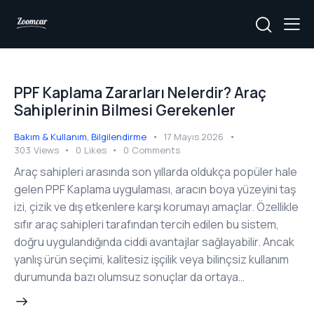
PPF Kaplama Zararları Nelerdir? Araç
Sahiplerinin Bilmesi Gerekenler
Bakım & Kullanım
,
Bilgilendirme
17 Mayıs 2026
303
Views
0
Likes
0
Comments
Araç sahipleri arasında son yıllarda oldukça popüler hale
gelen PPF Kaplama uygulaması, aracın boya yüzeyini taş
izi, çizik ve dış etkenlere karşı korumayı amaçlar. Özellikle
sıfır araç sahipleri tarafından tercih edilen bu sistem,
doğru uygulandığında ciddi avantajlar sağlayabilir. Ancak
yanlış ürün seçimi, kalitesiz işçilik veya bilinçsiz kullanım
durumunda bazı olumsuz sonuçlar da ortaya…