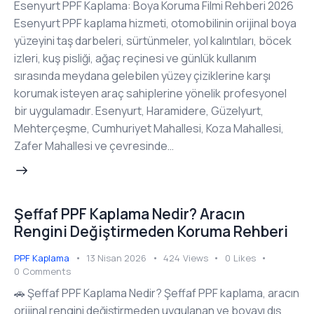
Esenyurt PPF Kaplama: Boya Koruma Filmi Rehberi 2026
Esenyurt PPF kaplama hizmeti, otomobilinin orijinal boya
yüzeyini taş darbeleri, sürtünmeler, yol kalıntıları, böcek
izleri, kuş pisliği, ağaç reçinesi ve günlük kullanım
sırasında meydana gelebilen yüzey çiziklerine karşı
korumak isteyen araç sahiplerine yönelik profesyonel
bir uygulamadır. Esenyurt, Haramidere, Güzelyurt,
Mehterçeşme, Cumhuriyet Mahallesi, Koza Mahallesi,
Zafer Mahallesi ve çevresinde…
Şeffaf PPF Kaplama Nedir? Aracın
Rengini Değiştirmeden Koruma Rehberi
PPF Kaplama
13 Nisan 2026
424
Views
0
Likes
0
Comments
🚗 Şeffaf PPF Kaplama Nedir? Şeffaf PPF kaplama, aracın
orijinal rengini değiştirmeden uygulanan ve boyayı dış