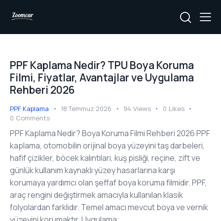
PPF Kaplama Nedir? TPU Boya Koruma
Filmi, Fiyatlar, Avantajlar ve Uygulama
Rehberi 2026
PPF Kaplama
18 Temmuz 2026
94
Views
0
Likes
0
Comments
PPF Kaplama Nedir? Boya Koruma Filmi Rehberi 2026 PPF
kaplama, otomobilin orijinal boya yüzeyini taş darbeleri,
hafif çizikler, böcek kalıntıları, kuş pisliği, reçine, zift ve
günlük kullanım kaynaklı yüzey hasarlarına karşı
korumaya yardımcı olan şeffaf boya koruma filmidir. PPF,
araç rengini değiştirmek amacıyla kullanılan klasik
folyolardan farklıdır. Temel amacı mevcut boya ve vernik
yüzeyini korumaktır. Uygulama;…