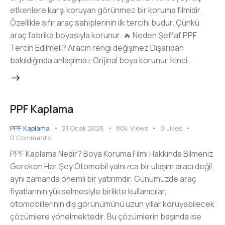
etkenlere karşı koruyan görünmez bir koruma filmidir.
Özellikle sıfır araç sahiplerinin ilk tercihi budur. Çünkü
araç fabrika boyasıyla korunur. 🔥 Neden Şeffaf PPF
Tercih Edilmeli? Aracın rengi değişmez Dışarıdan
bakıldığında anlaşılmaz Orijinal boya korunur İkinci…
PPF Kaplama
PPF Kaplama
21 Ocak 2026
804
Views
0
Likes
0
Comments
PPF Kaplama Nedir? Boya Koruma Filmi Hakkında Bilmeniz
Gereken Her Şey Otomobil yalnızca bir ulaşım aracı değil;
aynı zamanda önemli bir yatırımdır. Günümüzde araç
fiyatlarının yükselmesiyle birlikte kullanıcılar,
otomobillerinin dış görünümünü uzun yıllar koruyabilecek
çözümlere yönelmektedir. Bu çözümlerin başında ise