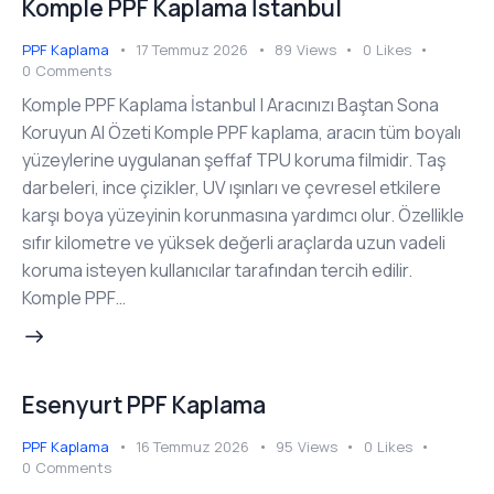
Komple PPF Kaplama İstanbul
PPF Kaplama
17 Temmuz 2026
89
Views
0
Likes
0
Comments
Komple PPF Kaplama İstanbul | Aracınızı Baştan Sona
Koruyun AI Özeti Komple PPF kaplama, aracın tüm boyalı
yüzeylerine uygulanan şeffaf TPU koruma filmidir. Taş
darbeleri, ince çizikler, UV ışınları ve çevresel etkilere
karşı boya yüzeyinin korunmasına yardımcı olur. Özellikle
sıfır kilometre ve yüksek değerli araçlarda uzun vadeli
koruma isteyen kullanıcılar tarafından tercih edilir.
Komple PPF…
Esenyurt PPF Kaplama
PPF Kaplama
16 Temmuz 2026
95
Views
0
Likes
0
Comments