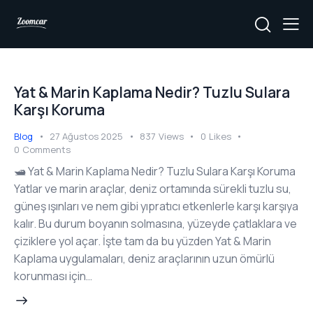
Yat & Marin Kaplama Nedir? Tuzlu Sulara
Karşı Koruma
Blog
27 Ağustos 2025
837
Views
0
Likes
0
Comments
🛥️ Yat & Marin Kaplama Nedir? Tuzlu Sulara Karşı Koruma
Yatlar ve marin araçlar, deniz ortamında sürekli tuzlu su,
güneş ışınları ve nem gibi yıpratıcı etkenlerle karşı karşıya
kalır. Bu durum boyanın solmasına, yüzeyde çatlaklara ve
çiziklere yol açar. İşte tam da bu yüzden Yat & Marin
Kaplama uygulamaları, deniz araçlarının uzun ömürlü
korunması için…