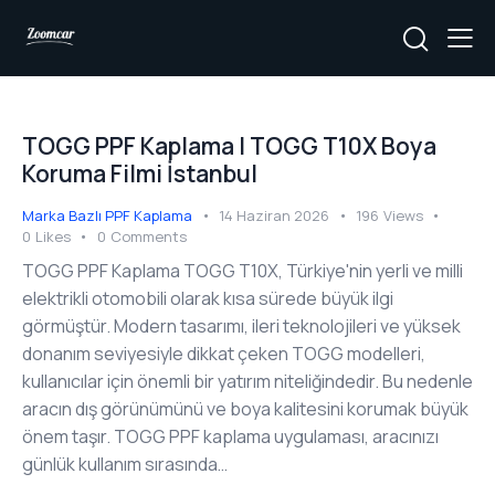
TOGG PPF Kaplama | TOGG T10X Boya
Koruma Filmi İstanbul
Marka Bazlı PPF Kaplama
14 Haziran 2026
196
Views
0
Likes
0
Comments
TOGG PPF Kaplama TOGG T10X, Türkiye'nin yerli ve milli
elektrikli otomobili olarak kısa sürede büyük ilgi
görmüştür. Modern tasarımı, ileri teknolojileri ve yüksek
donanım seviyesiyle dikkat çeken TOGG modelleri,
kullanıcılar için önemli bir yatırım niteliğindedir. Bu nedenle
aracın dış görünümünü ve boya kalitesini korumak büyük
önem taşır. TOGG PPF kaplama uygulaması, aracınızı
günlük kullanım sırasında…