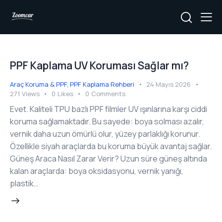
PPF Kaplama UV Koruması Sağlar mı?
Araç Koruma & PPF
,
PPF Kaplama Rehberi
24 Mayıs 2026
271
Views
0
Likes
0
Comments
Evet. Kaliteli TPU bazlı PPF filmler UV ışınlarına karşı ciddi
koruma sağlamaktadır. Bu sayede: boya solması azalır,
vernik daha uzun ömürlü olur, yüzey parlaklığı korunur.
Özellikle siyah araçlarda bu koruma büyük avantaj sağlar.
Güneş Araca Nasıl Zarar Verir? Uzun süre güneş altında
kalan araçlarda: boya oksidasyonu, vernik yanığı,
plastik…