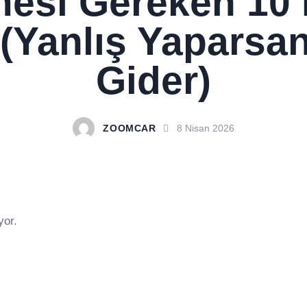
mesi Gereken 10 K
 (Yanlış Yaparsa
Gider)
ZOOMCAR
8 Nisan 2026
or.