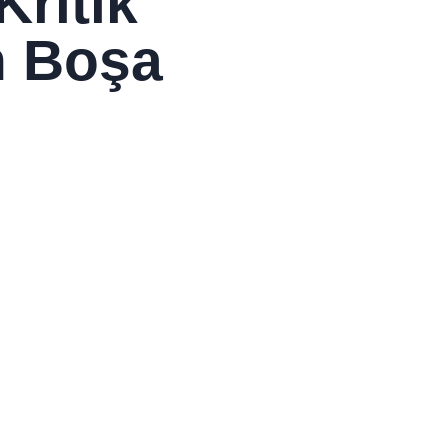
ritik
n Boşa