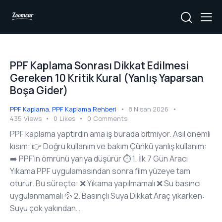
PPF Kaplama Sonrası Dikkat Edilmesi
Gereken 10 Kritik Kural (Yanlış Yaparsan
Boşa Gider)
PPF Kaplama
,
PPF Kaplama Rehberi
8 Nisan 2026
435
Views
0
Likes
0
Comments
PPF kaplama yaptırdın ama iş burada bitmiyor. Asıl önemli
kısım: 👉 Doğru kullanım ve bakım Çünkü yanlış kullanım:
➡️ PPF’in ömrünü yarıya düşürür ⏱️ 1. İlk 7 Gün Aracı
Yıkama PPF uygulamasından sonra film yüzeye tam
oturur. Bu süreçte: ❌ Yıkama yapılmamalı ❌ Su basıncı
uygulanmamalı 💦 2. Basınçlı Suya Dikkat Araç yıkarken:
Suyu çok yakından…